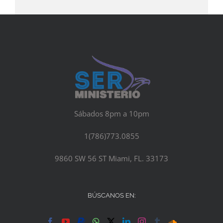
Sábados 8pm a 10pm
1(786)773.0855
9860 SW 56 ST Miami, FL. 33173
BÚSCANOS EN: